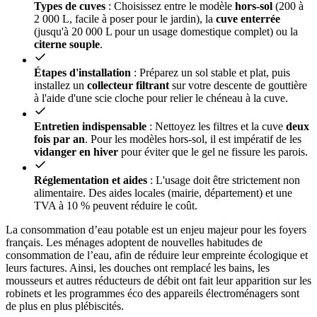
Types de cuves
: Choisissez entre le modèle
hors-sol
(200 à
2 000 L, facile à poser pour le jardin), la
cuve enterrée
(jusqu'à 20 000 L pour un usage domestique complet) ou la
citerne souple
.
Étapes d'installation
: Préparez un sol stable et plat, puis
installez un
collecteur filtrant
sur votre descente de gouttière
à l'aide d'une scie cloche pour relier le chéneau à la cuve.
Entretien indispensable
: Nettoyez les filtres et la cuve
deux
fois par an
. Pour les modèles hors-sol, il est impératif de les
vidanger en hiver
pour éviter que le gel ne fissure les parois.
Réglementation et aides
: L'usage doit être strictement non
alimentaire. Des aides locales (mairie, département) et une
TVA à 10 % peuvent réduire le coût.
La consommation d’eau potable est un enjeu majeur pour les foyers
français. Les ménages adoptent de nouvelles habitudes de
consommation de l’eau, afin de réduire leur empreinte écologique et
leurs factures. Ainsi, les douches ont remplacé les bains, les
mousseurs et autres réducteurs de débit ont fait leur apparition sur les
robinets et les programmes éco des appareils électroménagers sont
de plus en plus plébiscités.