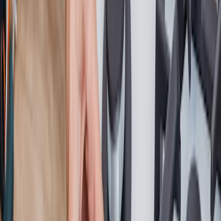
Dépannage gaz & fioul à la carte, on
s'occupe de tout
Les problématiques liées aux fuites de gaz dans son domicile
peuvent vite devenir complexes à gérer.
C'est pourquoi faire appel à des professionnels est une bonne
solution pour régler le sujet en toute sérénité.
Grâce à notre réseau agréé de 4 000 professionnels partout en
France, nous sommes le partenaire idéal pour intervenir chez vous
dans les meilleurs délais.