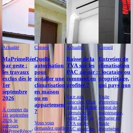
Actualité
Conseil
Actualité
Conseil
MaPrimeRénov'
Quelle
Baisse de la
Entretien de
par geste :
autorisation
TVA sur les
climatisation
les travaux
pour
PAC air-air :
: locataire ou
exclus dès le
installer une
comment en
propriétaire,
1er
climatisation
profiter ?
qui paye quoi
septembre
en maison
Face aux
Visite
2026
ou en
canicules, l'État
d'entretien,
appartement
réduit la fiscalité
contrat de
À compter du
?
: depuis le 18
maintenance,
1er septembre
juillet 2026, la
recharge en
2026, le
Vous vous
TVA sur les
fluide
parcours
demandez quelle
PAC air-air les
frigorigène,
MaPrimeRénov'