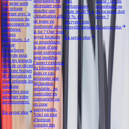
autorisation est
plus
panne : qui du
par geste subit
nécessaire pour
performantes
propriétaire ou
une refonte
installer une
chute de 20 % à
du locataire doit
majeure avec la
climatisation afin
5,5 %. On
payer ?
suppression du
de rester en
décrypte cette
financement de
conformité avec
nouvelle mesure.
En savoir plus
nombreux
la loi ? Que vous
travaux
soyez locataire
En savoir plus
individuels. Le
ou propriétaire,
groupe
la pose d’une
HomeServe
unité extérieure
décrypte pour
peut modifier
vous les impacts
l’aspect extérieur
réels de ce décret
du bâtiment et,
sur votre budget
dans ce cas,
de rénovation et
nécessiter une
vous présente les
déclaration
solutions
préalable., en
concrètes pour
particulier en
sécuriser votre
copropriété ou
investissement.
en zone
sauvegardée.
En savoir plus
Voici un tour
d'horizon
complet des