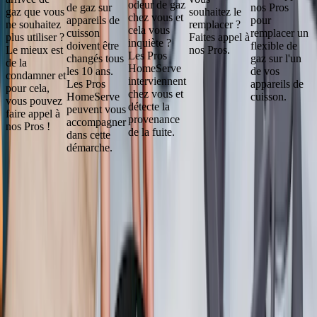
odeur de gaz
de gaz sur
nos Pros
gaz que vous
souhaitez le
chez vous et
appareils de
pour
ne souhaitez
remplacer ?
cela vous
cuisson
remplacer un
plus utiliser ?
Faites appel à
inquiète ?
doivent être
flexible de
Le mieux est
nos Pros.
Les Pros
changés tous
gaz sur l'un
de la
HomeServe
les 10 ans.
de vos
condamner et
interviennent
Les Pros
appareils de
pour cela,
chez vous et
HomeServe
cuisson.
vous pouvez
détecte la
peuvent vous
faire appel à
provenance
accompagner
nos Pros !
de la fuite.
dans cette
démarche.