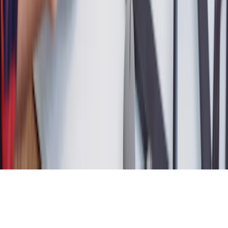
Le groupe HomeServe
Nous rejoindre
Accès Presse
Accès Partenaires
Accès Pros
FAQ
Plan du site
© 2026 HomeServe Tous droits réservés - L'énergie est notre avenir,
économisons-la !
Gestion des cookies
|
Mentions légales
|
CGU
|
Politique de
confidentialité
|
Politique sur les cookies
|
France Rénov'