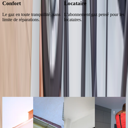
Confort
Locataire
Le gaz en toute tranquillité, sans
L’abonnement gaz pensé pour les
limite de réparations.
locataires.
HomeServe, déjà plus de 1,6M
d'interventions réalisées !
Nos clients donnent leurs avis
Les conseils de nos Pros
pour optimiser les performances énergétiques de
votre maison !