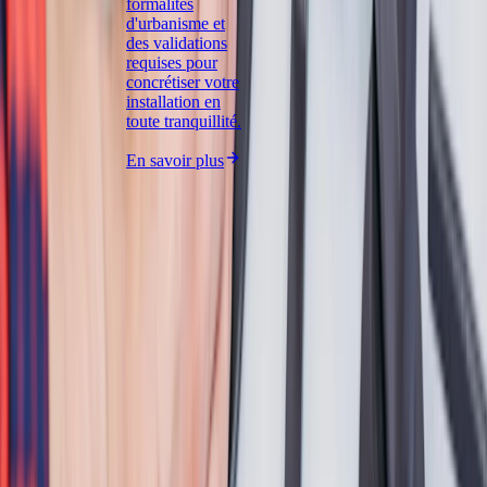
formalités
d'urbanisme et
des validations
requises pour
concrétiser votre
installation en
toute tranquillité.
En savoir plus
Vos dépannages et petits travaux en toute
simplicité
Transparent
Devis gratuit et prix communiqué à l'avance.