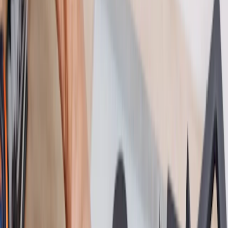
Aides Financières
Aides Financières
Conseils
Conseils
Qui sommes-nous ?
Qui sommes-nous ?
HomeServe
Dépannage
Dépannage gaz et fioul
Dépannage
Dépannage gaz & fioul
Faites confiance à des Pros pour un dépannage sur votre installation
gaz !
Un souci sur votre installation de gaz ?