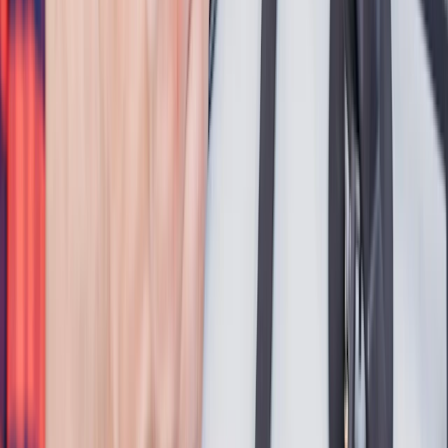
En toute confiance
Paiement à la fin du chantier et réparation par nos Pros.
Proche de chez vous
Le Bon Pro en moyenne à - de 30 km*
(*selon une étude réalisée par HomeServe en 2026)
Service client expert
En France et à vos côtés, 7j/7 de 7h à 21h.