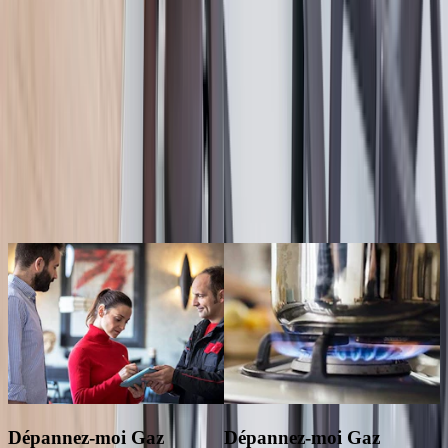
Souscrire un contrat de dépannage gaz c'est avoir l'assurance d'une
intervention rapide chez vous en cas de fuite de gaz.
Si un jour vous sentez une odeur de gaz chez vous, il vous suffit de
contacter notre service client pour bénéficier dans les plus brefs
délais d'une recherche et réparation de fuite par un professionnel.
Nos abonnements proposent également un diagnostic de votre
installation de gaz tous les 3 ans !
Nos abonnements gaz les plus souscrits
Dépannez-moi Gaz
Dépannez-moi Gaz