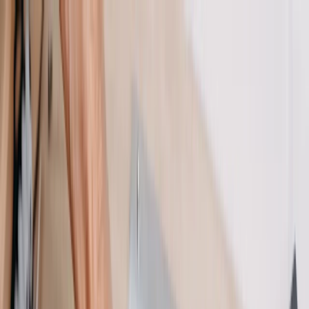
Aller au contenu principal
Espace Client
Ouvrir le menu
Rénovation Énergétique
Rénovation Énergétique
Solaire
Solaire
Chauffage & Climatisation
Chauffage & Climatisation
Dépannage & Entretien
Dépannage & Entretien