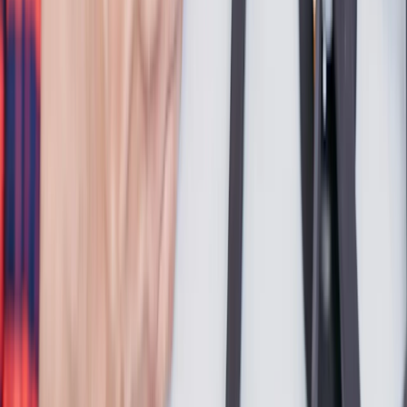
Confiez l'avenir de votre maison à des Pros !
Rénovation énergétique
Isolation
Chauffage & Climatisation
Installations solaires
Chauffage & Climatisation
Pompes à chaleur
Chaudières
Climatisation
Chauffe-eaux
Poêles
Dépannage & Entretien
Dépannage