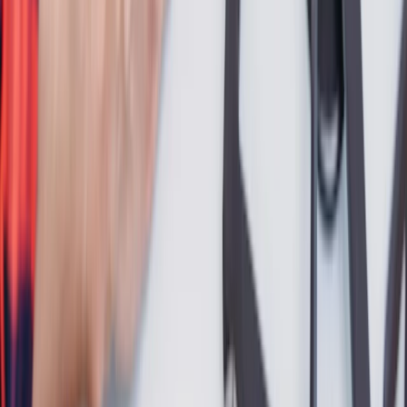
Entretien
Abonnements
Nos tarifs en dépannage
Trouver un Pro autour de moi
Aides Financières
MaPrimeRénov’
Certificats d’Economie d’Energie
Coup de pouce Chauffage
TVA réduite
Eco-PTZ
Prime à l’auto-consommation
À propos de HomeServe
Nous contacter