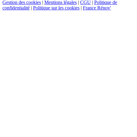
Gestion des cookies
|
Mentions légales
|
CGU
|
Politique de
confidentialité
|
Politique sur les cookies
|
France Rénov'