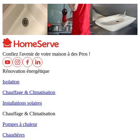
Débouchage
Débouchage
Débouchage
d’une douche
d’un lave-main
d’un bidet
À partir de 168,30 €
À partir de 168,30 €
À partir de 168,30 €
Confiez l'avenir de votre maison à des Pros !
Rénovation énergétique
Isolation
Chauffage & Climatisation
Installations solaires
Chauffage & Climatisation
Pompes à chaleur
Chaudières