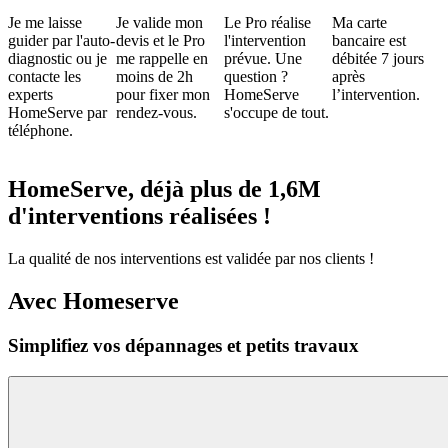
Je me laisse
Je valide mon
Le Pro réalise
Ma carte
guider par l'auto-
devis et le Pro
l'intervention
bancaire est
diagnostic ou je
me rappelle en
prévue. Une
débitée 7 jours
contacte les
moins de 2h
question ?
après
experts
pour fixer mon
HomeServe
l’intervention.
HomeServe par
rendez-vous.
s'occupe de tout.
téléphone.
HomeServe, déjà plus de 1,6M
d'interventions réalisées !
La qualité de nos interventions est validée par nos clients !
Avec Homeserve
Simplifiez vos dépannages et petits travaux