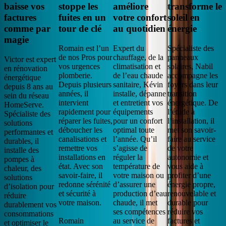
baisse vos
stoppe les
améliore
transforme le
factures
fuites en un
votre confort
soleil en
comme par
tour de clé
au quotidien
énergie
magie
Romain est l’un
Expert du
Spécialiste des
de nos Pros pour
chauffage, de la
panneaux
Victor est expert
vos urgences
climatisation et
solaires, Nabil
en rénovation
plomberie.
de l’eau chaude
accompagne les
énergétique
Depuis plusieurs
sanitaire, Kévin
foyers dans leur
depuis 8 ans au
années, il
installe, dépanne
transition
sein du réseau
intervient
et entretient vos
énergétique. De
HomeServe.
rapidement pour
équipements
l’étude à
Spécialiste des
réparer les fuites,
pour un confort
l’installation, il
solutions
déboucher les
optimal toute
met son savoir-
performantes et
canalisations et
l’année. Qu’il
faire au service
durables, il
remettre vos
s’agisse de
de votre
installe des
installations en
réguler la
autonomie et
pompes à
état. Avec son
température de
vous aide à
chaleur, des
savoir-faire, il
votre maison ou
profiter d’une
solutions
redonne sérénité
d’assurer une
énergie propre,
d’isolation pour
et sécurité à
production d’eau
renouvelable et
réduire
votre maison.
chaude, il met
durable pour
durablement vos
ses compétences
réduire vos
consommations
Romain
au service de
factures et
et optimiser le