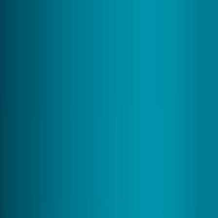
Aller au contenu principal
Espace Client
Ouvrir le menu
Rénovation Énergétique
Rénovation Énergétique
Solaire
Solaire
Chauffage & Climatisation
Chauffage & Climatisation
Dépannage & Entretien
Dépannage & Entretien