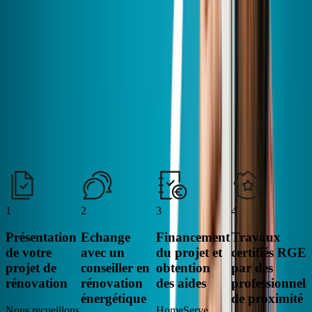
La qualité de vos travaux dépend avant tout de l’expertise de ceux
qui les réalisent. Nos Pros certifiés RGE suivent régulièrement des
formations pour rester à la pointe des normes et des techniques. Leur
objectif : vous garantir des interventions fiables, durables et éligibles
aux aides de l’État, pour une maison plus confortable et plus
performante.
Un accompagnement complet, de A à Z
La rénovation énergétique, enfin simple et accessible
1
2
3
4
Présentation
Echange
Financement
Travaux
de votre
avec un
du projet et
certifiés RGE
projet de
conseiller en
obtention
par des
rénovation
rénovation
des aides
professionnels
énergétique
de proximité
Nous recueillons
HomeServe