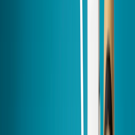
Jusqu’à 10 800€ d’aides* pour votre Pompe à Chaleur air-eau !
Avec HomeServe, bénéficiez jusqu’à
10 800€ d’aides
*, déduites
directement de votre devis pour l’installation d’une PAC air/eau
avec eau chaude sanitaire –
aucune avance à faire !
Je prends rendez-vous
(*) 10800€ d'aides cumulées pour une PAC (ETAS > 111%) avec