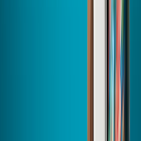
Des Pros engagés près de chez vous
Des femmes et des hommes veillent chaque jour à
votre confort et à la sérénité énergétique de votre
maison
Chez HomeServe, nous croyons que la tranquillité passe aussi par la
proximité. Grâce à
nos implantations locales
, ce sont
des salariés
engagés
qui interviennent directement à votre domicile. Implantés