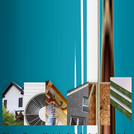
ECS, en résidence principale > 2 ans, selon la surface à chauffer et
conditions de revenus
Toutes nos solutions sur-mesure
pour une maison plus performante
Rénovation énergétique
Rénovation énergétique
Chauffage & Climatisation
Réparation & Entretien
Solaire