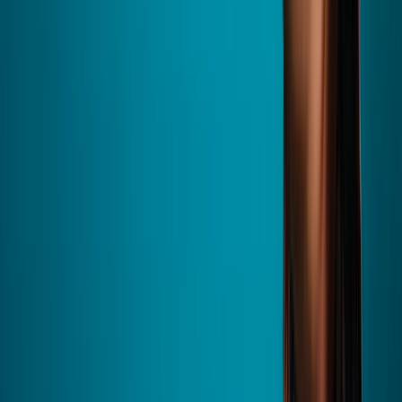
Engagement
au service de la maison depuis 2001.
Confiance
accordée par + de 1 200 000 clients.
Accompagnement
des experts de proximité, à vos côtés de A à Z.