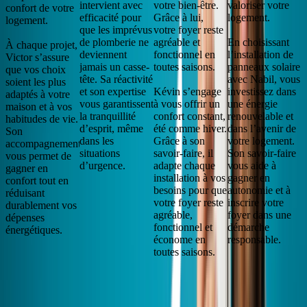
intervient avec
votre bien-être.
valoriser votre
confort de votre
efficacité pour
Grâce à lui,
logement.
logement.
que les imprévus
votre foyer reste
de plomberie ne
agréable et
En choisissant
À chaque projet,
deviennent
fonctionnel en
l’installation de
Victor s’assure
jamais un casse-
toutes saisons.
panneaux solaire
que vos choix
tête. Sa réactivité
avec Nabil, vous
soient les plus
et son expertise
Kévin s’engage
investissez dans
adaptés à votre
vous garantissent
à vous offrir un
une énergie
maison et à vos
la tranquillité
confort constant,
renouvelable et
habitudes de vie.
d’esprit, même
été comme hiver.
dans l’avenir de
Son
dans les
Grâce à son
votre logement.
accompagnement
situations
savoir-faire, il
Son savoir-faire
vous permet de
d’urgence.
adapte chaque
vous aide à
gagner en
installation à vos
gagner en
confort tout en
besoins pour que
autonomie et à
réduisant
votre foyer reste
inscrire votre
durablement vos
agréable,
foyer dans une
dépenses
fonctionnel et
démarche
énergétiques.
économe en
responsable.
toutes saisons.
Un gage officiel de qualité et de performance pour
vos travaux