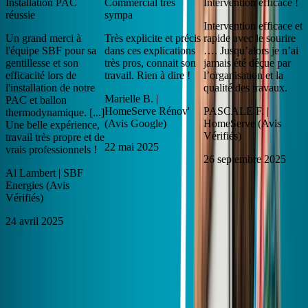
Installation PAC
Commercial très
Intervention efficace !
réussie
sympa
Intervention efficace et
Un grand merci à
Très explicite et précis
rapide avec le sourire
l'équipe SBF pour sa
dans ces explications
…. Jusqu’alors je n’ai
gentillesse et son
très pros, connait son
jamais été déçue par
efficacité lors de
travail. Rien à dire !
l’organisation et la
l'installation de notre
qualité des travaux.
Marielle B. |
PAC et ballon
HomeServe Rénov'
PASCALE F. |
thermodynamique. [...]
(Avis Google)
HomeServe (Avis
Une belle expérience,
Vérifiés)
travail très propre et de
22 mai 2025
vrais professionnels !
26 septembre 2025
Al Lambert | SBF
Energies (Avis
Vérifiés)
24 avril 2025
Installation PAC réussie