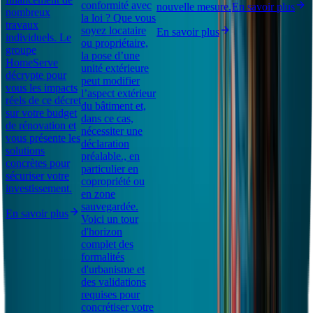
conformité avec
nouvelle mesure.
En savoir plus
nombreux
la loi ? Que vous
travaux
soyez locataire
En savoir plus
individuels. Le
ou propriétaire,
groupe
la pose d’une
HomeServe
unité extérieure
décrypte pour
peut modifier
vous les impacts
l’aspect extérieur
réels de ce décret
du bâtiment et,
sur votre budget
dans ce cas,
de rénovation et
nécessiter une
vous présente les
déclaration
solutions
préalable., en
concrètes pour
particulier en
sécuriser votre
copropriété ou
investissement.
en zone
sauvegardée.
En savoir plus
Voici un tour
d'horizon
complet des
formalités
d'urbanisme et
des validations
requises pour
concrétiser votre