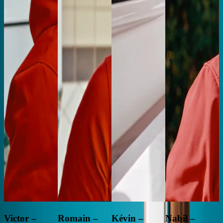
Victor –
Romain –
Kévin –
Nabil –