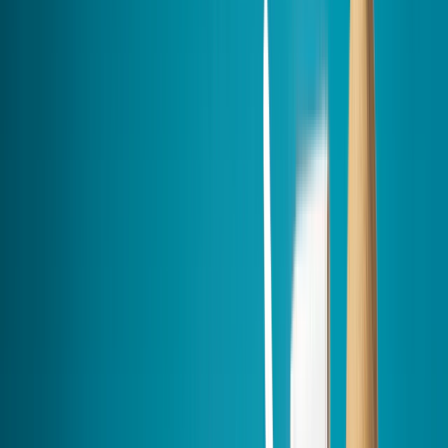
ALERTE CANICULE : faites-vous
installer une climatisation clé en main
Économies d'énergie
: Divisez votre consommation de
chauffage par 2⁽¹⁾
Chaud et froid
: Confort été comme hiver
Certifié RGE
: Installation rapide par des pros
Accompagnement complet
pour vos aides
4.7/5 sur Eldo