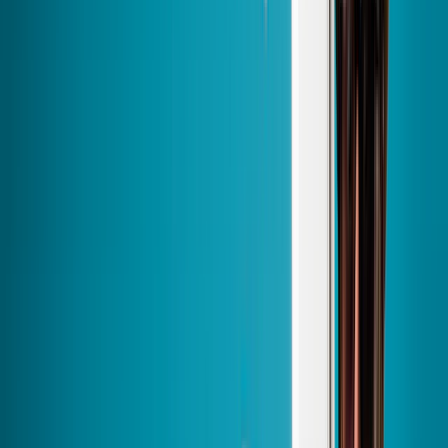
Plue-value immo : +51K€
Rénovation énergétique globale
Maison individuelle de 123m2 à Saint-André-le-Gaz (38)
Exemple d’une maison construite dans les années 70 sur deux
étages, chauffée principalement au fioul et appartenant à un ménage
de la catégorie de ressources intermédiaire.
PAC air / eau
Isolation thermique extérieure
Isolation des planchers bas
*moyenne sur 10 ans
Votre maison entre de bonnes mains
grâce à nos Pros de confiance