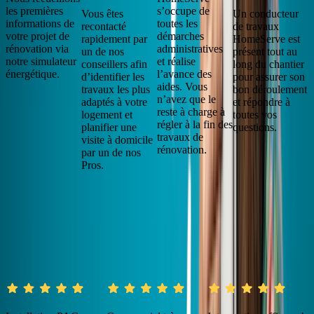
les premières
s’occupe de
Vous êtes
Un conducteur
informations de
toutes les
recontacté
de travaux
votre projet de
démarches
rapidement par
HomeServe est
rénovation via
administratives
un de nos
présent tout au
notre simulateur
et réalise
conseillers afin
long du chantier
énergétique.
l’avance des
d’identifier les
pour assurer son
aides. Vous
travaux les plus
bon déroulement
n’avez que le
adaptés à votre
et répondre à
reste à charge à
logement et
toutes vos
régler à la fin des
planifier une
questions.
travaux de
visite à domicile
rénovation.
par un de nos
Pros.
De nombreux clients recommandent le
Groupe HomeServe !