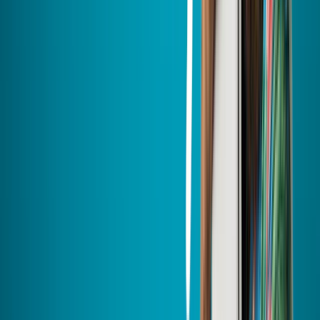
Un grand merci à l'équipe SBF pour sa gentillesse et son efficacité
lors de l'installation de notre PAC et ballon thermodynamique. [...]
Une belle expérience, travail très propre et de vrais professionnels !
Al Lambert | SBF Energies (Avis Vérifiés)
24 avril 2025
Commercial très sympa
Très explicite et précis dans ces explications très pros, connait son
travail. Rien à dire !
Marielle B. | HomeServe Rénov' (Avis Google)
22 mai 2025
Intervention efficace !
Intervention efficace et rapide avec le sourire …. Jusqu’alors je n’ai
jamais été déçue par l’organisation et la qualité des travaux.