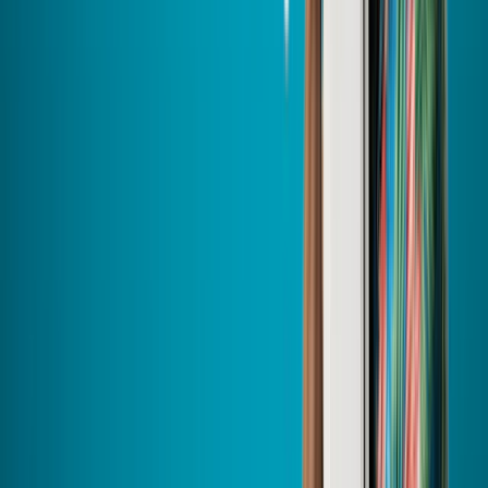
PASCALE F. | HomeServe (Avis Vérifiés)
26 septembre 2025