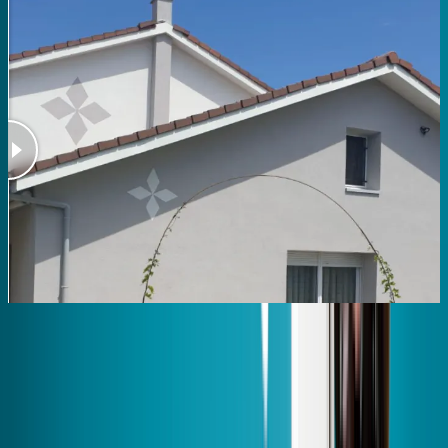
G
C
+25K€ d’aides
453€ d’économies / mois*