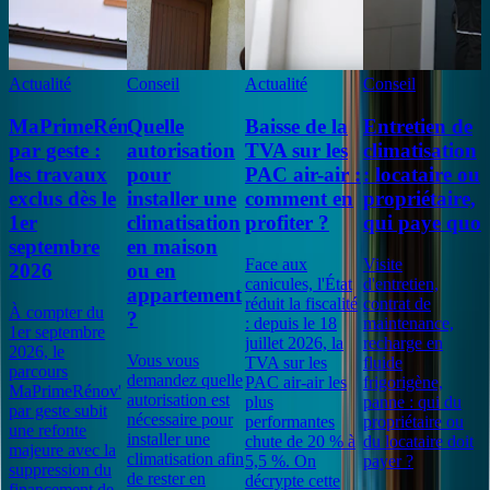
Actualité
Conseil
Actualité
Conseil
MaPrimeRénov'
Quelle
Baisse de la
Entretien de
par geste :
autorisation
TVA sur les
climatisation
les travaux
pour
PAC air-air :
: locataire ou
exclus dès le
installer une
comment en
propriétaire,
1er
climatisation
profiter ?
qui paye quoi
septembre
en maison
Face aux
Visite
2026
ou en
canicules, l'État
d'entretien,
appartement
réduit la fiscalité
contrat de
À compter du
?
: depuis le 18
maintenance,
1er septembre
juillet 2026, la
recharge en
2026, le
Vous vous
TVA sur les
fluide
parcours
demandez quelle
PAC air-air les
frigorigène,
MaPrimeRénov'
autorisation est
plus
panne : qui du
par geste subit
nécessaire pour
performantes
propriétaire ou
une refonte
installer une
chute de 20 % à
du locataire doit
majeure avec la
climatisation afin
5,5 %. On
payer ?
suppression du
de rester en
décrypte cette
financement de